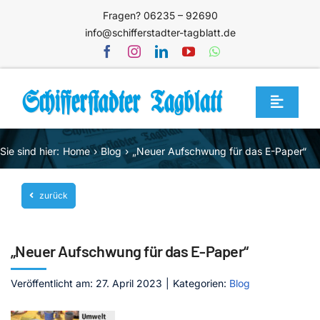
Zum
Fragen? 06235 – 92690
Inhalt
info@schifferstadter-tagblatt.de
springen
Toggle
Navigat
Home
Sie sind hier:
Home
Blog
„Neuer Aufschwung für das E-Paper“
Themen
zurück
Blog
Unternehmen
„Neuer Aufschwung für das E-Paper“
Service
Veröffentlicht am: 27. April 2023
|
Kategorien:
Blog
Mediathek
Jetzt abonnieren