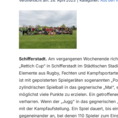
Veröffentlicht am: 26. April 2023
|
Kategorien:
Aus den V
Schifferstadt.
Am vergangenen Wochenende richtet
„Rettich Cup“ in Schifferstadt im Städtischen Stad
Elemente aus Rugby, Fechten und Kampfsportarten
ist mit gepolsterten Spielgeräten sogenannten „Po
zylindrischen Spielball in das gegnerische „Mal“,
möglichst viele Punkte zu erzielen. Ein getroffen
verharren. Wenn der „Jugg“ in das gegnerischen 
mit der Kampfaufstellung. Ein Spiel dauert, bis ei
gegeneinander an, bei denen 110 Spieler zum Ein