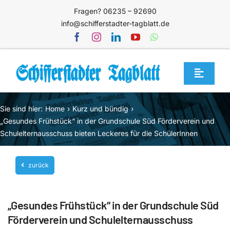
Zum
Fragen? 06235 – 92690
Inhalt
info@schifferstadter-tagblatt.de
springen
Toggle
Navigat
Home
Sie sind hier:
Home
Kurz und bündig
Themen
„Gesundes Frühstück“ in der Grundschule Süd Förderverein und
Schulelternausschuss bieten Leckeres für die SchülerInnen
Blog
Unternehmen
zurück
Service
„Gesundes Frühstück“ in der Grundschule Süd
Mediathek
Förderverein und Schulelternausschuss
Jetzt abonnieren