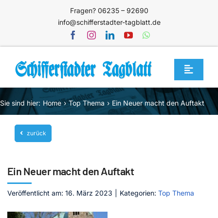
Zum
Fragen? 06235 – 92690
Inhalt
info@schifferstadter-tagblatt.de
springen
Toggle
Navigat
Home
Sie sind hier:
Home
Top Thema
Ein Neuer macht den Auftakt
Themen
zurück
Blog
Unternehmen
Ein Neuer macht den Auftakt
Service
Veröffentlicht am: 16. März 2023
|
Kategorien:
Top Thema
Mediathek
Jetzt abonnieren