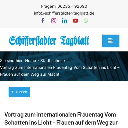
Zum
Fragen? 06235 – 92690
Inhalt
info@schifferstadter-tagblatt.de
springen
Toggle
Navigat
Home
Sie sind hier:
Home
Städtisches
Themen
Vortrag zum Internationalen Frauentag Vom Schatten ins Licht –
Frauen auf dem Weg zur Macht!
Blog
Unternehmen
zurück
Service
Vortrag zum Internationalen Frauentag Vom
Mediathek
Schatten ins Licht – Frauen auf dem Weg zur
Jetzt abonnieren