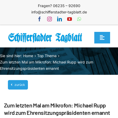
Zum
Fragen? 06235 – 92690
Inhalt
info@schifferstadter-tagblatt.de
springen
Toggle
Navigat
Home
Sie sind hier:
Home
Top Thema
Themen
Zum letzten Mal am Mikrofon: Michael Rupp wird zum
Ehrensitzungspräsidenten ernannt
Blog
Unternehmen
zurück
Service
Zum letzten Mal am Mikrofon: Michael Rupp
Mediathek
wird zum Ehrensitzungspräsidenten ernannt
Jetzt abonnieren