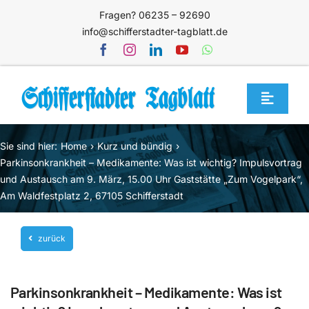
Zum
Fragen? 06235 – 92690
Inhalt
info@schifferstadter-tagblatt.de
springen
Toggle
Navigat
Home
Sie sind hier:
Home
Kurz und bündig
Themen
Parkinsonkrankheit – Medikamente: Was ist wichtig? Impulsvortrag
und Austausch am 9. März, 15.00 Uhr Gaststätte „Zum Vogelpark“,
Blog
Am Waldfestplatz 2, 67105 Schifferstadt
Unternehmen
zurück
Service
Mediathek
Parkinsonkrankheit – Medikamente: Was ist
Jetzt abonnieren