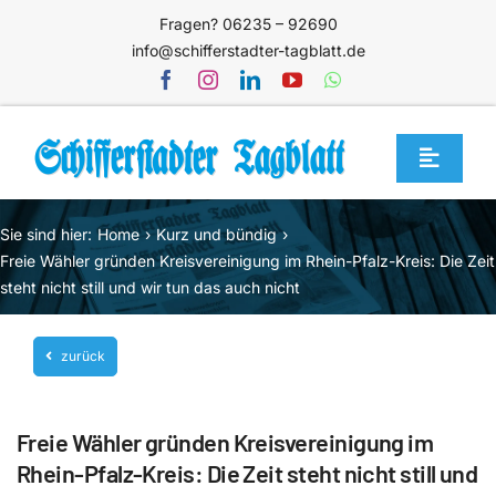
Zum
Fragen? 06235 – 92690
Inhalt
info@schifferstadter-tagblatt.de
springen
Toggle
Navigat
Home
Sie sind hier:
Home
Kurz und bündig
Themen
Freie Wähler gründen Kreisvereinigung im Rhein-Pfalz-Kreis: Die Zeit
steht nicht still und wir tun das auch nicht
Blog
Unternehmen
zurück
Service
Freie Wähler gründen Kreisvereinigung im
Mediathek
Rhein-Pfalz-Kreis: Die Zeit steht nicht still und
Jetzt abonnieren