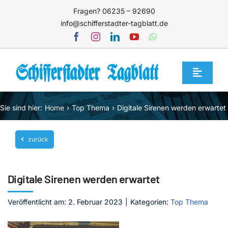
Zum
Fragen? 06235 – 92690
Inhalt
info@schifferstadter-tagblatt.de
springen
Toggle
Navigat
Home
Sie sind hier:
Home
Top Thema
Digitale Sirenen werden erwartet
Themen
zurück
Blog
Unternehmen
Digitale Sirenen werden erwartet
Service
Veröffentlicht am: 2. Februar 2023
|
Kategorien:
Top Thema
Mediathek
Jetzt abonnieren