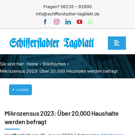
Zum
Fragen? 06235 – 92690
Inhalt
info@schifferstadter-tagblatt.de
springen
Toggle
Navigat
Home
Sie sind hier:
Home
Städtisches
Themen
Mikrozensus 2023: Über 20.000 Haushalte werden befragt
Blog
zurück
Unternehmen
Service
Mikrozensus 2023: Über 20.000 Haushalte
Mediathek
werden befragt
Jetzt abonnieren