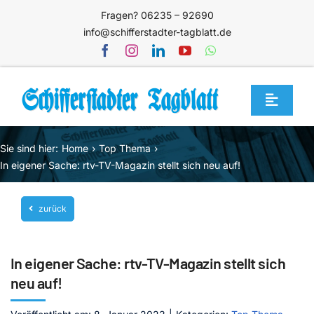
Zum
Fragen? 06235 – 92690
Inhalt
info@schifferstadter-tagblatt.de
springen
Toggle
Navigat
Home
Sie sind hier:
Home
Top Thema
Themen
In eigener Sache: rtv-TV-Magazin stellt sich neu auf!
Blog
zurück
Unternehmen
Service
In eigener Sache: rtv-TV-Magazin stellt sich
Mediathek
neu auf!
Jetzt abonnieren