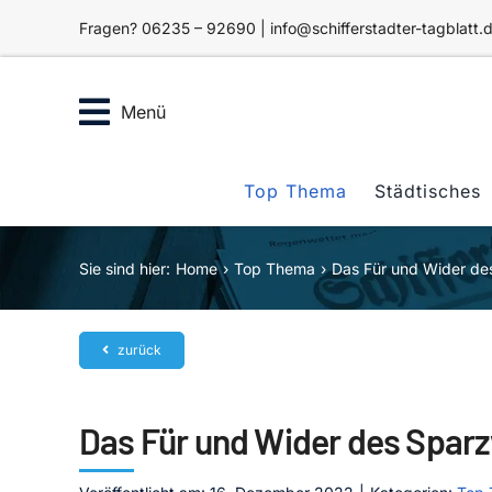
Zum
Fragen? 06235 – 92690 | info@schifferstadter-tagblatt.
Inhalt
springen
Menü
Top Thema
Städtisches
Sie sind hier:
Home
Top Thema
Das Für und Wider d
zurück
Das Für und Wider des Spar