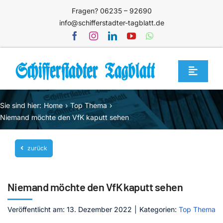
Zum
Fragen? 06235 – 92690
Inhalt
info@schifferstadter-tagblatt.de
springen
Toggle
Navigat
Home
Sie sind hier:
Home
Top Thema
Themen
Niemand möchte den VfK kaputt sehen
Blog
zurück
Unternehmen
Service
Niemand möchte den VfK kaputt sehen
Mediathek
Veröffentlicht am: 13. Dezember 2022
|
Kategorien:
Top Thema
Jetzt abonnieren