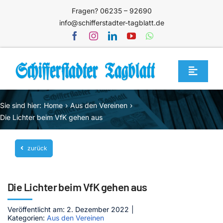
Zum
Fragen? 06235 – 92690
Inhalt
info@schifferstadter-tagblatt.de
springen
Toggle
Navigat
Home
Sie sind hier:
Home
Aus den Vereinen
Themen
Die Lichter beim VfK gehen aus
Blog
zurück
Unternehmen
Service
Die Lichter beim VfK gehen aus
Mediathek
Veröffentlicht am: 2. Dezember 2022
|
Kategorien:
Aus den Vereinen
Jetzt abonnieren