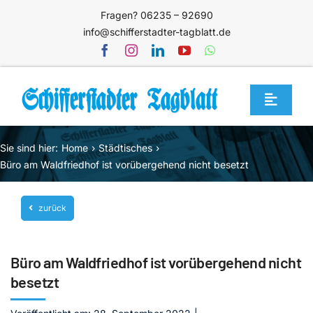
Zum
Fragen? 06235 – 92690
Inhalt
info@schifferstadter-tagblatt.de
springen
Toggle
Navigat
Home
Sie sind hier:
Home
Städtisches
Themen
Büro am Waldfriedhof ist vorübergehend nicht besetzt
Blog
zurück
Unternehmen
Service
Büro am Waldfriedhof ist vorübergehend nicht
Mediathek
besetzt
Jetzt abonnieren