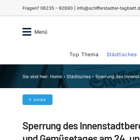
Zum
Fragen? 06235 – 92690 | info@schifferstadter-tagblatt.
Inhalt
springen
Menü
Top Thema
Städtisches
Sie sind hier:
Home
Städtisches
Sperrung des Innenst
zurück
Sperrung des Innenstadtbere
und Gemüsetages am 24. un