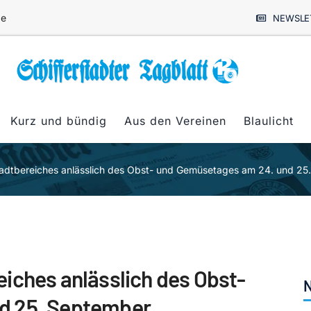
de
NEWSLE
Kurz und bündig
Aus den Vereinen
Blaulicht
adtbereiches anlässlich des Obst- und Gemüsetages am 24. und 25
iches anlässlich des Obst-
N
d 25. September