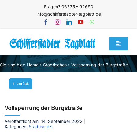
Zum
Fragen? 06235 – 92690
Inhalt
info@schifferstadter-tagblatt.de
springen
Toggle
Navigat
Home
Sie sind hier:
Home
Städtisches
Vollsperrung der Burgstraße
Themen
zurück
Blog
Unternehmen
Vollsperrung der Burgstraße
Service
Veröffentlicht am: 14. September 2022
|
Mediathek
Kategorien:
Städtisches
Jetzt abonnieren