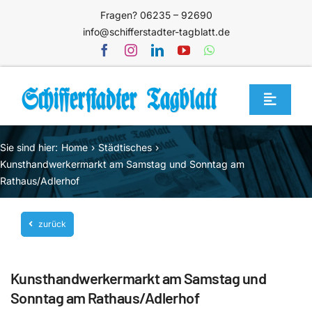
Zum
Fragen? 06235 – 92690
Inhalt
info@schifferstadter-tagblatt.de
springen
Toggle
Navigat
Home
Sie sind hier:
Home
Städtisches
Themen
Kunsthandwerkermarkt am Samstag und Sonntag am
Rathaus/Adlerhof
Blog
Unternehmen
zurück
Service
Kunsthandwerkermarkt am Samstag und
Mediathek
Sonntag am Rathaus/Adlerhof
Jetzt abonnieren