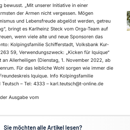
 bewusst. „Mit unserer Initiative in einer
 Ärmsten der Armen nicht vergessen. Mögen
imismus und Lebensfreude abgelöst werden, getreu
g“, bringt es Karlheinz Steck vom Orga-Team auf
freuen, wenn viele alte und neue Sponsoren das
nto: Kolpingsfamilie Schifferstadt, Volksbank Kur-
263 59, Verwendungszweck: „Kicken für Iquique“
t an Allerheiligen (Dienstag, 1. November 2022, ab
zenrum. Für das leibliche Wohl sorgen wie immer die
eundeskreis Iquique. Info Kolpingsfamilie
l Teutsch – Tel: 4333 – karl.teutsch@t-online.de
in der Ausgabe vom
Sie möchten alle Artikel lesen?