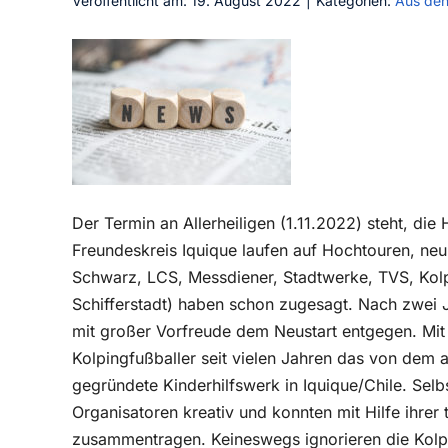
Veröffentlicht am: 19. August 2022
|
Kategorien:
Aus den
Der Termin an Allerheiligen (1.11.2022) steht, die
Freundeskreis Iquique laufen auf Hochtouren, ne
Schwarz, LCS, Messdiener, Stadtwerke, TVS, Kol
Schifferstadt) haben schon zugesagt. Nach zwei J
mit großer Vorfreude dem Neustart entgegen. Mit 
Kolpingfußballer seit vielen Jahren das von dem
gegründete Kinderhilfswerk in Iquique/Chile. Selb
Organisatoren kreativ und konnten mit Hilfe ihre
zusammentragen. Keineswegs ignorieren die Kolpi