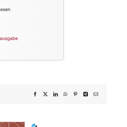
lesen
lausgabe