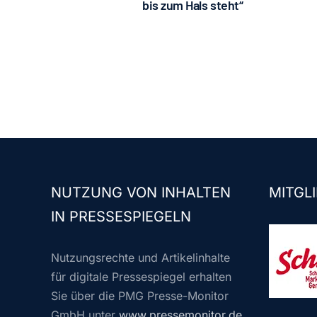
bis zum Hals steht“
NUTZUNG VON INHALTEN
MITGLI
IN PRESSESPIEGELN
Nutzungsrechte und Artikelinhalte
für digitale Pressespiegel erhalten
Sie über die PMG Presse-Monitor
GmbH unter
www.pressemonitor.de
.