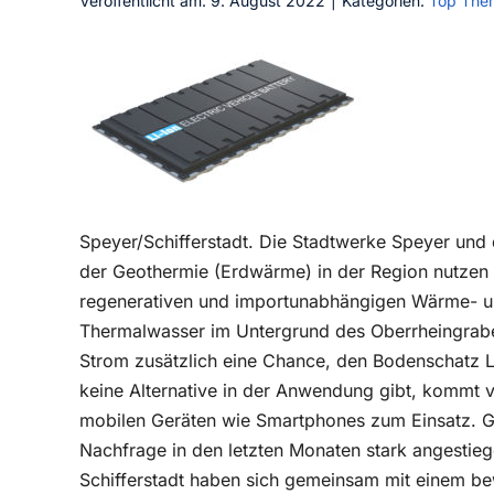
Veröffentlicht am: 9. August 2022
|
Kategorien:
Top The
Speyer/Schifferstadt. Die Stadtwerke Speyer und d
der Geothermie (Erdwärme) in der Region nutzen
regenerativen und importunabhängigen Wärme- u
Thermalwasser im Untergrund des Oberrheingrab
Strom zusätzlich eine Chance, den Bodenschatz Li
keine Alternative in der Anwendung gibt, kommt v
mobilen Geräten wie Smartphones zum Einsatz. Ge
Nachfrage in den letzten Monaten stark angestie
Schifferstadt haben sich gemeinsam mit einem bew