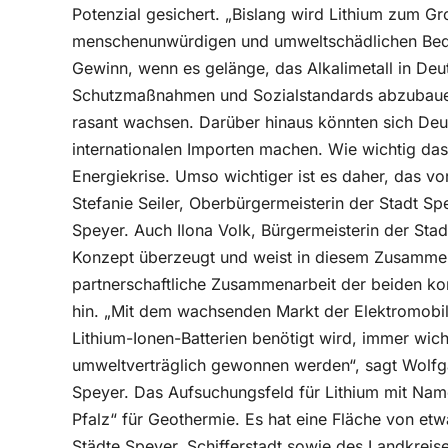
Potenzial gesichert. „Bislang wird Lithium zum Gro
menschenunwürdigen und umweltschädlichen Bedi
Gewinn, wenn es gelänge, das Alkalimetall in Deut
Schutzmaßnahmen und Sozialstandards abzubauen. 
rasant wachsen. Darüber hinaus könnten sich De
internationalen Importen machen. Wie wichtig das i
Energiekrise. Umso wichtiger ist es daher, das vo
Stefanie Seiler, Oberbürgermeisterin der Stadt S
Speyer. Auch Ilona Volk, Bürgermeisterin der Stad
Konzept überzeugt und weist in diesem Zusammen
partnerschaftliche Zusammenarbeit der beiden ko
hin. „Mit dem wachsenden Markt der Elektromobilit
Lithium-Ionen-Batterien benötigt wird, immer wic
umweltverträglich gewonnen werden“, sagt Wolfg
Speyer. Das Aufsuchungsfeld für Lithium mit Name
Pfalz“ für Geothermie. Es hat eine Fläche von et
Städte Speyer, Schifferstadt sowie des Landkrei