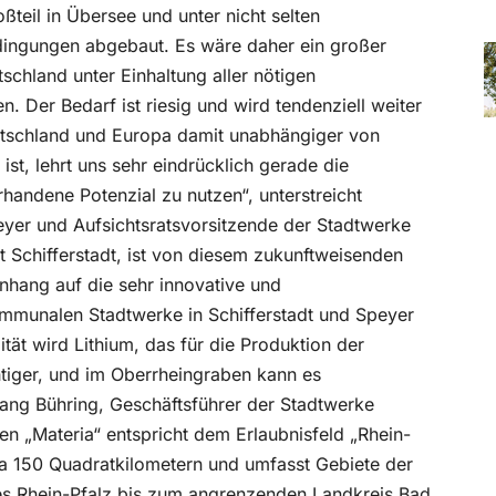
ßteil in Übersee und unter nicht selten
ngungen abgebaut. Es wäre daher ein großer
schland unter Einhaltung aller nötigen
Der Bedarf ist riesig und wird tendenziell weiter
utschland und Europa damit unabhängiger von
st, lehrt uns sehr eindrücklich gerade die
rhandene Potenzial zu nutzen“, unterstreicht
peyer und Aufsichtsratsvorsitzende der Stadtwerke
t Schifferstadt, ist von diesem zukunftweisenden
hang auf die sehr innovative und
mmunalen Stadtwerke in Schifferstadt und Speyer
ät wird Lithium, das für die Produktion der
htiger, und im Oberrheingraben kann es
ang Bühring, Geschäftsführer der Stadtwerke
n „Materia“ entspricht dem Erlaubnisfeld „Rhein-
wa 150 Quadratkilometern und umfasst Gebiete der
ses Rhein-Pfalz bis zum angrenzenden Landkreis Bad