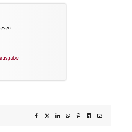
lesen
lausgabe