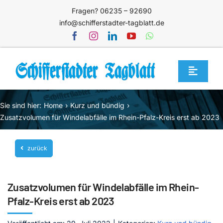
Zum
Fragen? 06235 – 92690
Inhalt
info@schifferstadter-tagblatt.de
springen
Toggle
Navigat
Home
Sie sind hier:
Home
Kurz und bündig
Themen
Zusatzvolumen für Windelabfälle im Rhein-Pfalz-Kreis erst ab 2023
Blog
zurück
Unternehmen
Service
Zusatzvolumen für Windelabfälle im Rhein-
Mediathek
Pfalz-Kreis erst ab 2023
Jetzt abonnieren