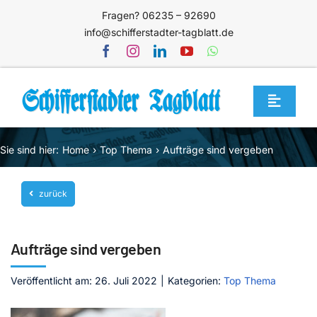
Zum
Fragen? 06235 – 92690
Inhalt
info@schifferstadter-tagblatt.de
springen
Toggle
Navigat
Home
Sie sind hier:
Home
Top Thema
Aufträge sind vergeben
Themen
zurück
Blog
Unternehmen
Aufträge sind vergeben
Service
Veröffentlicht am: 26. Juli 2022
|
Kategorien:
Top Thema
Mediathek
Jetzt abonnieren