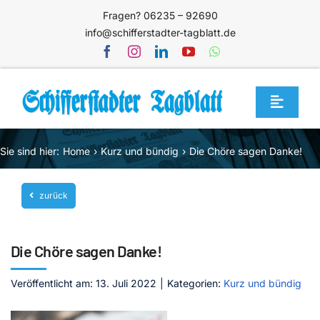
Zum
Fragen? 06235 – 92690
Inhalt
info@schifferstadter-tagblatt.de
springen
Toggle
Navigat
Home
Sie sind hier:
Home
Kurz und bündig
Die Chöre sagen Danke!
Themen
zurück
Blog
Unternehmen
Die Chöre sagen Danke!
Service
Veröffentlicht am: 13. Juli 2022
|
Kategorien:
Kurz und bündig
Mediathek
Jetzt abonnieren