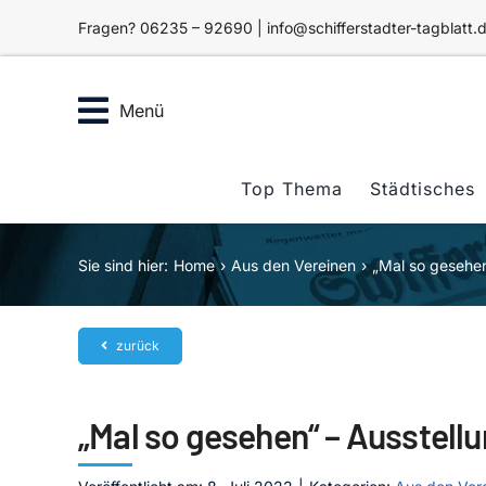
Zum
Fragen? 06235 – 92690 | info@schifferstadter-tagblatt.
Inhalt
springen
Menü
Top Thema
Städtisches
Sie sind hier:
Home
Aus den Vereinen
„Mal so gesehen
zurück
„Mal so gesehen“ – Ausstell