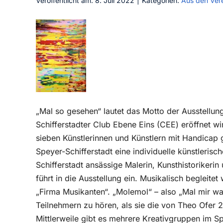
Veröffentlicht am: 8. Juli 2022
|
Kategorien:
Aus den Ver
„Mal so gesehen“ lautet das Motto der Ausstellung
Schifferstadter Club Ebene Eins (CEE) eröffnet wi
sieben Künstlerinnen und Künstlern mit Handicap g
Speyer-Schifferstadt eine individuelle künstlerisch
Schifferstadt ansässige Malerin, Kunsthistorikerin
führt in die Ausstellung ein. Musikalisch beglei
„Firma Musikanten“. „Molemol“ – also „Mal mir wa
Teilnehmern zu hören, als sie die von Theo Ofe
Mittlerweile gibt es mehrere Kreativgruppen im S