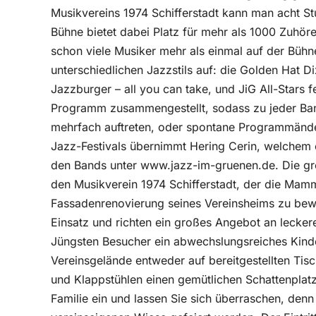
Musikvereins 1974 Schifferstadt kann man acht S
Bühne bietet dabei Platz für mehr als 1000 Zuhör
schon viele Musiker mehr als einmal auf der Bühne
unterschiedlichen Jazzstils auf: die Golden Hat 
Jazzburger – all you can take, und JiG All-Stars f
Programm zusammengestellt, sodass zu jeder Ba
mehrfach auftreten, oder spontane Programmände
Jazz-Festivals übernimmt Hering Cerin, welchem
den Bands unter www.jazz-im-gruenen.de. Die gro
den Musikverein 1974 Schifferstadt, der die Ma
Fassadenrenovierung seines Vereinsheims zu bewä
Einsatz und richten ein großes Angebot an lecker
Jüngsten Besucher ein abwechslungsreiches Kin
Vereinsgelände entweder auf bereitgestellten Ti
und Klappstühlen einen gemütlichen Schattenplat
Familie ein und lassen Sie sich überraschen, denn