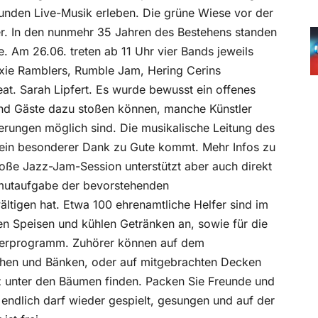
tunden Live-Musik erleben. Die grüne Wiese vor der
er. In den nunmehr 35 Jahren des Bestehens standen
. Am 26.06. treten ab 11 Uhr vier Bands jeweils
Dixie Ramblers, Rumble Jam, Hering Cerins
eat. Sarah Lipfert. Es wurde bewusst ein offenes
nd Gäste dazu stoßen können, manche Künstler
rungen möglich sind. Die musikalische Leitung des
 ein besonderer Dank zu Gute kommt. Mehr Infos zu
ße Jazz-Jam-Session unterstützt aber auch direkt
mmutaufgabe der bevorstehenden
ltigen hat. Etwa 100 ehrenamtliche Helfer sind im
en Speisen und kühlen Getränken an, sowie für die
derprogramm. Zuhörer können auf dem
schen und Bänken, oder auf mitgebrachten Decken
z unter den Bäumen finden. Packen Sie Freunde und
 endlich darf wieder gespielt, gesungen und auf der