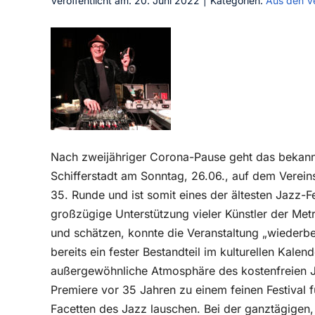
Veröffentlicht am: 20. Juni 2022
|
Kategorien:
Aus den V
Nach zweijähriger Corona-Pause geht das bekann
Schifferstadt am Sonntag, 26.06., auf dem Verein
35. Runde und ist somit eines der ältesten Jazz-Fe
großzügige Unterstützung vieler Künstler der Metr
und schätzen, konnte die Veranstaltung „wiederbe
bereits ein fester Bestandteil im kulturellen Kalen
außergewöhnliche Atmosphäre des kostenfreien Jaz
Premiere vor 35 Jahren zu einem feinen Festival 
Facetten des Jazz lauschen. Bei der ganztägigen