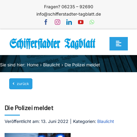
Zum
Fragen? 06235 – 92690
Inhalt
info@schifferstadter-tagblatt.de
springen
Toggle
Navigat
Home
Sie sind hier:
Home
Blaulicht
Die Polizei meldet
Themen
zurück
Blog
Unternehmen
Die Polizei meldet
Service
Veröffentlicht am: 13. Juni 2022
|
Kategorien:
Blaulicht
Mediathek
Jetzt abonnieren