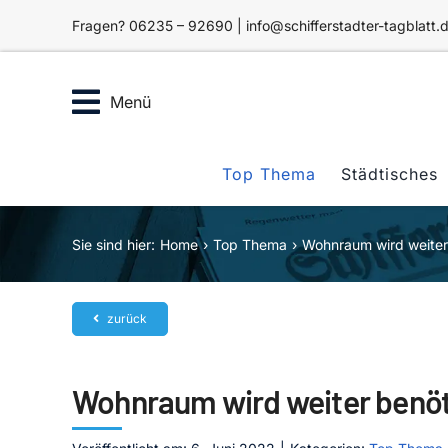
Zum
Fragen? 06235 – 92690 | info@schifferstadter-tagblatt.
Inhalt
springen
Menü
Top Thema
Städtisches
Sie sind hier:
Home
Top Thema
Wohnraum wird weiter
zurück
Wohnraum wird weiter benöt