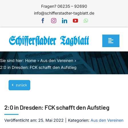
Zum
Fragen? 06235 – 92690
Inhalt
info@schifferstadter-tagblatt.de
springen
Toggle
Navigat
Home
Sie sind hier:
Home
Aus den Vereinen
Themen
2:0 in Dresden: FCK schafft den Aufstieg
Blog
zurück
Unternehmen
Service
2:0 in Dresden: FCK schafft den Aufstieg
Mediathek
Veröffentlicht am: 25. Mai 2022
|
Kategorien:
Aus den Vereinen
Jetzt abonnieren