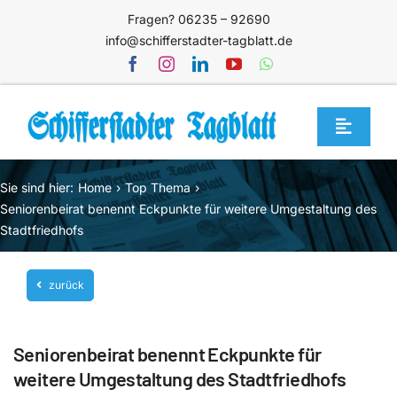
Zum
Fragen? 06235 – 92690
Inhalt
info@schifferstadter-tagblatt.de
springen
Toggle
Navigat
Home
Sie sind hier:
Home
Top Thema
Themen
Seniorenbeirat benennt Eckpunkte für weitere Umgestaltung des
Stadtfriedhofs
Blog
Unternehmen
zurück
Service
Seniorenbeirat benennt Eckpunkte für
Mediathek
weitere Umgestaltung des Stadtfriedhofs
Jetzt abonnieren