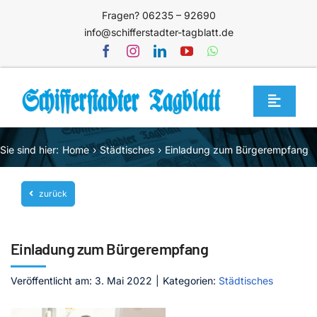
Zum
Fragen? 06235 – 92690
Inhalt
info@schifferstadter-tagblatt.de
springen
Toggle
Navigat
Home
Sie sind hier:
Home
Städtisches
Einladung zum Bürgerempfang
Themen
zurück
Blog
Unternehmen
Einladung zum Bürgerempfang
Service
Veröffentlicht am: 3. Mai 2022
|
Kategorien:
Städtisches
Mediathek
Jetzt abonnieren