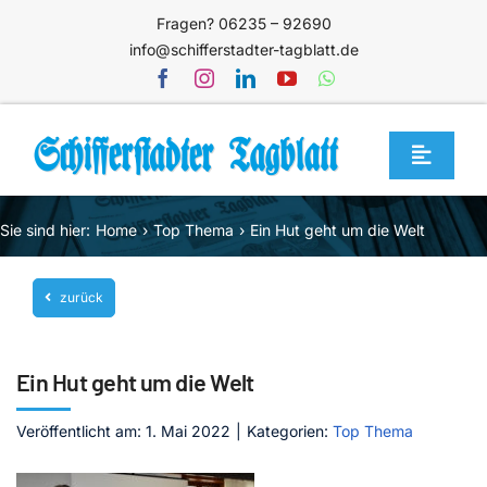
Zum
Fragen? 06235 – 92690
Inhalt
info@schifferstadter-tagblatt.de
springen
Toggle
Navigat
Home
Sie sind hier:
Home
Top Thema
Ein Hut geht um die Welt
Themen
zurück
Blog
Unternehmen
Ein Hut geht um die Welt
Service
Veröffentlicht am: 1. Mai 2022
|
Kategorien:
Top Thema
Mediathek
Jetzt abonnieren