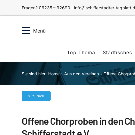
Zum
Fragen? 06235 – 92690 | info@schifferstadter-tagblatt.
Inhalt
springen
Menü
Top Thema
Städtisches
Sie sind hier:
Home
Aus den Vereinen
Offene Chorprob
zurück
Offene Chorproben in den Ch
Schifferstadt e.V.