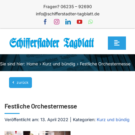
Zum
Fragen? 06235 – 92690
Inhalt
info@schifferstadter-tagblatt.de
springen
Toggle
Navigat
Home
Sie sind hier:
Home
Kurz und bündig
Festliche Orchestermesse
Themen
zurück
Blog
Unternehmen
Festliche Orchestermesse
Service
Veröffentlicht am: 13. April 2022
|
Kategorien:
Kurz und bündig
Mediathek
Jetzt abonnieren