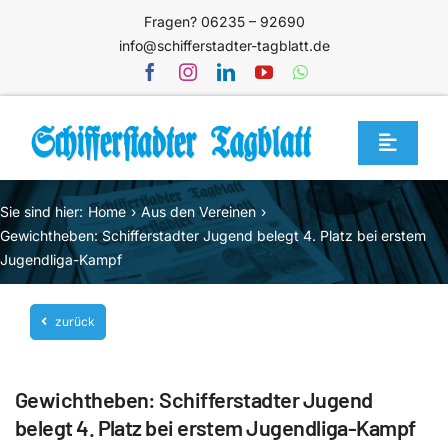
Zum
Fragen? 06235 – 92690
Inhalt
info@schifferstadter-tagblatt.de
springen
Toggle
Navigat
Home
Sie sind hier:
Home
Aus den Vereinen
Themen
Gewichtheben: Schifferstadter Jugend belegt 4. Platz bei erstem
Jugendliga-Kampf
Blog
Unternehmen
zurück
Service
Gewichtheben: Schifferstadter Jugend
Mediathek
belegt 4. Platz bei erstem Jugendliga-Kampf
Jetzt abonnieren