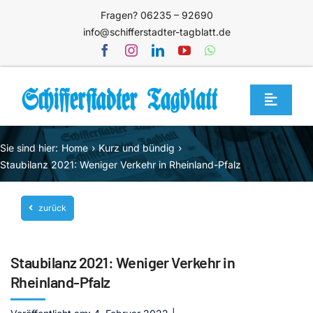
Zum
Fragen? 06235 – 92690
Inhalt
info@schifferstadter-tagblatt.de
springen
Toggle
Navigat
Home
Sie sind hier:
Home
Kurz und bündig
Themen
Staubilanz 2021: Weniger Verkehr in Rheinland-Pfalz
Blog
zurück
Unternehmen
Service
Staubilanz 2021: Weniger Verkehr in
Mediathek
Rheinland-Pfalz
Jetzt abonnieren