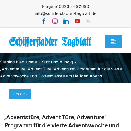
Zum
Fragen? 06235 – 92690
Inhalt
info@schifferstadter-tagblatt.de
springen
Toggle
Navigat
Home
Sie sind hier:
Home
Kurz und bündig
Themen
„Adventstüre, Advent Türe, Adventure“ Programm für die vierte
Adventswoche und Gottesdienste am Heiligen Abend
Blog
Unternehmen
zurück
Service
„Adventstüre, Advent Türe, Adventure“
Mediathek
Programm für die vierte Adventswoche und
Jetzt abonnieren