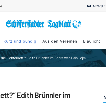
de
NEWSLE
Kurz und bündig
Aus den Vereinen
Blaulicht
die Lichterkett?“ Edith Brünnler im Schreiwer-Hais’l cjm
ett?“ Edith Brünnler im
N