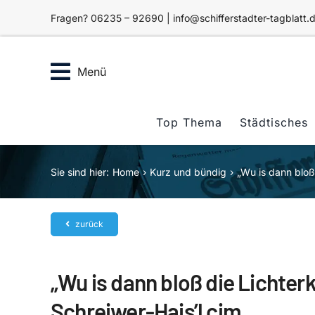
Zum
Fragen? 06235 – 92690 | info@schifferstadter-tagblatt.
Inhalt
springen
Menü
Top Thema
Städtisches
Sie sind hier:
Home
Kurz und bündig
„Wu is dann bloß 
zurück
„Wu is dann bloß die Lichterk
Schreiwer-Hais’l cjm