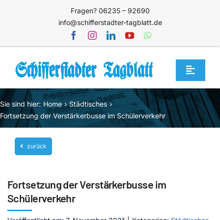
Zum
Fragen? 06235 – 92690
Inhalt
info@schifferstadter-tagblatt.de
springen
Toggle
Navigat
Home
Sie sind hier:
Home
Städtisches
Themen
Fortsetzung der Verstärkerbusse im Schülerverkehr
Blog
zurück
Unternehmen
Service
Fortsetzung der Verstärkerbusse im
Mediathek
Schülerverkehr
Jetzt abonnieren