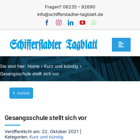
Zum
Fragen? 06235 – 92690
Inhalt
info@schifferstadter-tagblatt.de
springen
Toggle
Navigat
Home
Sie sind hier:
Home
Kurz und bündig
Themen
Gesangsschule stellt sich vor
Blog
zurück
Unternehmen
Service
Gesangsschule stellt sich vor
Mediathek
Veröffentlicht am: 22. Oktober 2021
|
Kategorien:
Kurz und bündig
Jetzt abonnieren