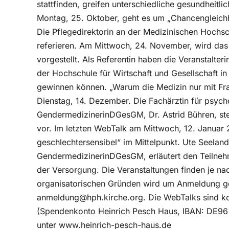
stattfinden, greifen unterschiedliche gesundheitli
Montag, 25. Oktober, geht es um „Chancengleichhe
Die Pflegedirektorin an der Medizinischen Hochs
referieren. Am Mittwoch, 24. November, wird das
vorgestellt. Als Referentin haben die Veranstalt
der Hochschule für Wirtschaft und Gesellschaft 
gewinnen können. „Warum die Medizin nur mit Fra
Dienstag, 14. Dezember. Die Fachärztin für psyc
GendermedizinerinDGesGM, Dr. Astrid Bühren, ste
vor. Im letzten WebTalk am Mittwoch, 12. Januar 
geschlechtersensibel“ im Mittelpunkt. Ute Seeland
GendermedizinerinDGesGM, erläutert den Teilnehm
der Versorgung. Die Veranstaltungen finden je na
organisatorischen Gründen wird um Anmeldung ge
anmeldung@hph.kirche.org. Die WebTalks sind ko
(Spendenkonto Heinrich Pesch Haus, IBAN: DE96
unter www.heinrich-pesch-haus.de