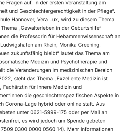
che Fragen auf. In der ersten Veranstaltung am
it und Geschlechtergerechtigkeit in der Pflege“.
chule Hannover, Vera Lux, wird zu diesem Thema
 Thema „Gewalterleben in der Geburtshilfe“
erinnen die Professorin für Hebammenwissenschaft an
in Ludwigshafen am Rhein, Monika Greening,
uen zukunftsfähig bleibt“ lautet das Thema am
hosomatische Medizin und Psychotherapie und
llt die Veränderungen im medizinischen Bereich
2022, steht das Thema „Exzellente Medizin ist
, Fachärztin für Innere Medizin und
er*innen die geschlechterspezifischen Aspekte in
ch Corona-Lage hybrid oder online statt. Aus
beten unter 0621-5999-175 oder per Mail an
stenfrei, es wird jedoch um Spende gebeten
 7509 0300 0000 0560 14). Mehr Informationen