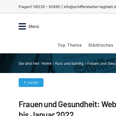
Zum
Fragen? 06235 – 92690 | info@schifferstadter-tagblatt.
Inhalt
springen
Menü
Top Thema
Städtisches
Sie sind hier:
Home
Kurz und bündig
Frauen und Gesu
zurück
Frauen und Gesundheit: Web
bis Januar 2022