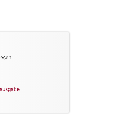
lesen
lausgabe