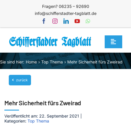
Zum
Fragen? 06235 – 92690
Inhalt
info@schifferstadter-tagblatt.de
springen
Toggle
Navigat
Home
Sie sind hier:
Home
Top Thema
Mehr Sicherheit fürs Zweirad
Themen
zurück
Blog
Unternehmen
Mehr Sicherheit fürs Zweirad
Service
Veröffentlicht am: 22. September 2021
|
Mediathek
Kategorien:
Top Thema
Jetzt abonnieren