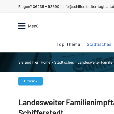
Zum
Fragen? 06235 – 92690 | info@schifferstadter-tagblatt.
Inhalt
springen
Menü
Top Thema
Städtisches
Sie sind hier:
Home
Städtisches
Landesweiter Familie
zurück
Landesweiter Familienimpf
Schifferstadt