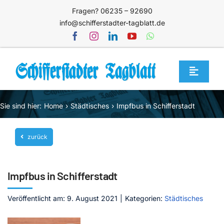
Zum
Fragen? 06235 – 92690
Inhalt
info@schifferstadter-tagblatt.de
springen
Toggle
Navigat
Home
Sie sind hier:
Home
Städtisches
Impfbus in Schifferstadt
Themen
zurück
Blog
Unternehmen
Impfbus in Schifferstadt
Service
Veröffentlicht am: 9. August 2021
|
Kategorien:
Städtisches
Mediathek
Jetzt abonnieren