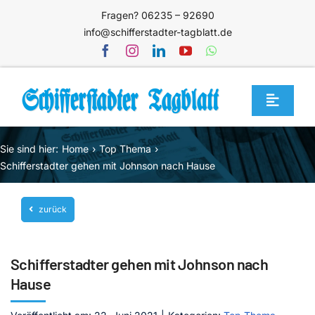
Zum
Fragen? 06235 – 92690
Inhalt
info@schifferstadter-tagblatt.de
springen
Toggle
Navigat
Home
Sie sind hier:
Home
Top Thema
Themen
Schifferstadter gehen mit Johnson nach Hause
Blog
zurück
Unternehmen
Service
Schifferstadter gehen mit Johnson nach
Mediathek
Hause
Jetzt abonnieren