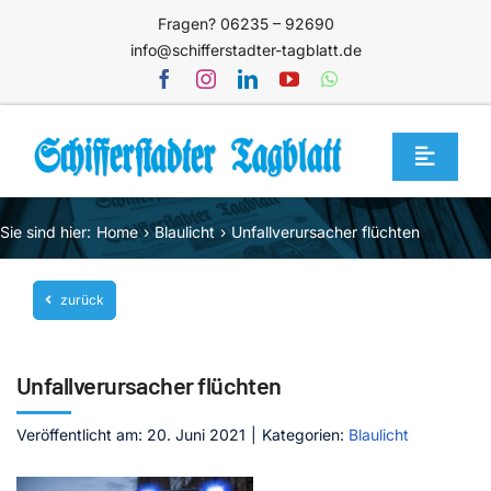
Zum
Fragen? 06235 – 92690
Inhalt
info@schifferstadter-tagblatt.de
springen
Toggle
Navigat
Home
Sie sind hier:
Home
Blaulicht
Unfallverursacher flüchten
Themen
zurück
Blog
Unternehmen
Unfallverursacher flüchten
Service
Veröffentlicht am: 20. Juni 2021
|
Kategorien:
Blaulicht
Mediathek
Jetzt abonnieren