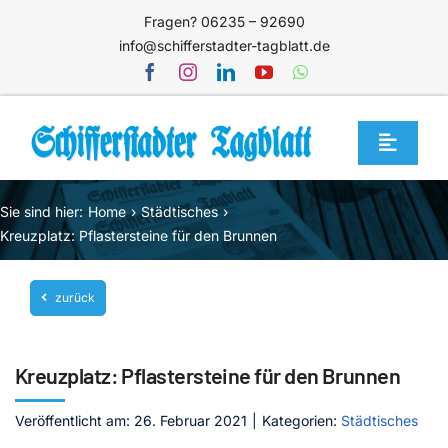
Zum
Fragen? 06235 – 92690
Inhalt
info@schifferstadter-tagblatt.de
springen
Toggle
Navigat
Home
Sie sind hier:
Home
Städtisches
Themen
Kreuzplatz: Pflastersteine für den Brunnen
Blog
zurück
Unternehmen
Service
Kreuzplatz: Pflastersteine für den Brunnen
Mediathek
Veröffentlicht am: 26. Februar 2021
|
Kategorien:
Städtisches
Jetzt abonnieren