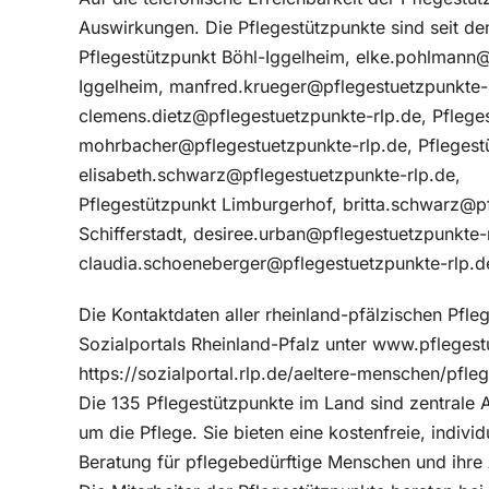
Auswirkungen. Die Pflegestützpunkte sind seit dem
Pflegestützpunkt Böhl-Iggelheim, elke.pohlmann@
Iggelheim, manfred.krueger@pflegestuetzpunkte-
clemens.dietz@pflegestuetzpunkte-rlp.de, Pfleg
mohrbacher@pflegestuetzpunkte-rlp.de, Pflegest
elisabeth.schwarz@pflegestuetzpunkte-rlp.de,
Pflegestützpunkt Limburgerhof, britta.schwarz@pf
Schifferstadt, desiree.urban@pflegestuetzpunkte-r
claudia.schoeneberger@pflegestuetzpunkte-rlp.d
Die Kontaktdaten aller rheinland-pfälzischen Pf
Sozialportals Rheinland-Pfalz unter www.pflegest
https://sozialportal.rlp.de/aeltere-menschen/pfle
Die 135 Pflegestützpunkte im Land sind zentrale 
um die Pflege. Sie bieten eine kostenfreie, indiv
Beratung für pflegebedürftige Menschen und ihre