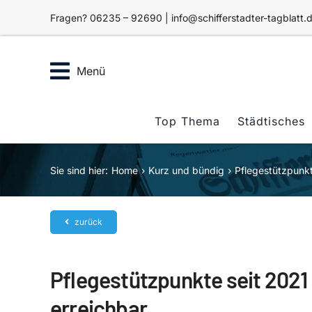
Zum
Fragen? 06235 – 92690 | info@schifferstadter-tagblatt.
Inhalt
springen
Menü
Top Thema
Städtisches
Sie sind hier:
Home
Kurz und bündig
Pflegestützpunkt
zurück
Pflegestützpunkte seit 2021
erreichbar