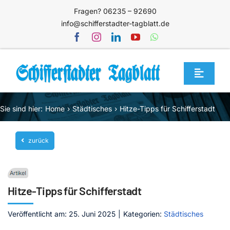
Zum
Fragen? 06235 – 92690
Inhalt
info@schifferstadter-tagblatt.de
springen
Toggle
Navigat
Home
Sie sind hier:
Home
Städtisches
Hitze-Tipps für Schifferstadt
Themen
zurück
Blog
Unternehmen
Service
Hitze-Tipps für Schifferstadt
Mediathek
Veröffentlicht am: 25. Juni 2025
|
Kategorien:
Städtisches
Jetzt abonnieren