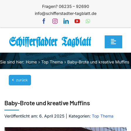
Zum
Fragen? 06235 – 92690
Inhalt
info@schifferstadter-tagblatt.de
springen
Toggle
Navigat
Home
Sie sind hier:
Home
Top Thema
Baby-Brote und kreative Muffins
Themen
zurück
Blog
Unternehmen
Baby-Brote und kreative Muffins
Service
Veröffentlicht am: 6. April 2025
|
Kategorien:
Top Thema
Mediathek
Jetzt abonnieren