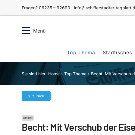
Zum
Fragen? 06235 – 92690 | info@schifferstadter-tagblatt.
Inhalt
springen
Menü
Top Thema
Städtisches
Sie sind hier:
Home
Top Thema
Becht: Mit Verschub d
zurück
Becht: Mit Verschub der Eis